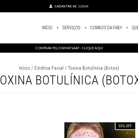
CADASTRE-SE
LOGIN
INÍCIO
SERVIÇOS
COMBOS DA FABY
QU
COMPRAR PELO WHATSAAP - CLIQUE AQUI
Início
/
Estética Facial
/
Toxina Botulínica (Botox)
OXINA BOTULÍNICA (BOTO
33
%
OFF