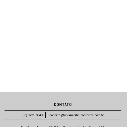
CONTATO
(38) 3221-0843
contato@fabianaribeirobronze.com.br