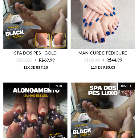
SPA DOS PÉS - GOLD
MANICURE E PEDICURE
R$80,00
R$69,99
R$50,00
R$44,99
12
X DE
R$7,20
11
X DE
R$5,03
13
%
OFF
10
%
OFF