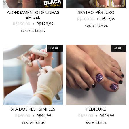
ALONGAMENTO DE UNHAS
SPA DOS PÉS LUXO
EM GEL
R$100,00
R$89,99
R$150,00
R$129,99
12
X DE
R$9,26
12
X DE
R$13,37
25
%
OFF
4
%
OFF
SPA DOS PÉS - SIMPLES
PEDICURE
R$60,00
R$44,99
R$28,00
R$26,99
11
X DE
R$5,03
6
X DE
R$5,41