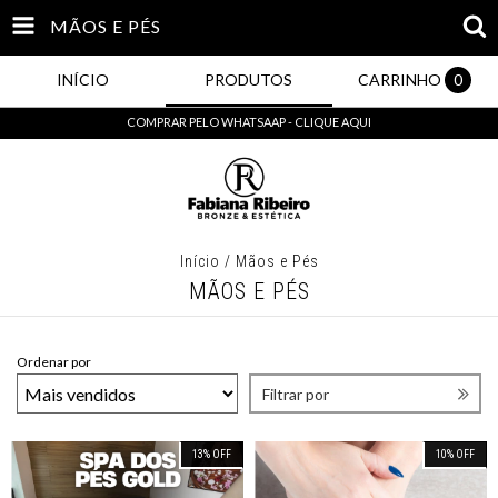
MÃOS E PÉS
INÍCIO
PRODUTOS
CARRINHO
0
COMPRAR PELO WHATSAAP - CLIQUE AQUI
Início
/
Mãos e Pés
MÃOS E PÉS
Ordenar por
Filtrar por
13
%
OFF
10
%
OFF