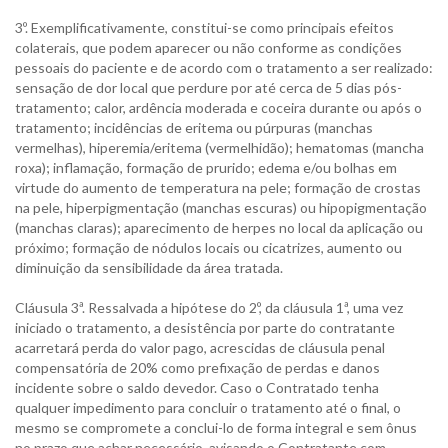
3º. Exemplificativamente, constitui-se como principais efeitos
colaterais, que podem aparecer ou não conforme as condições
pessoais do paciente e de acordo com o tratamento a ser realizado:
sensação de dor local que perdure por até cerca de 5 dias pós-
tratamento; calor, ardência moderada e coceira durante ou após o
tratamento; incidências de eritema ou púrpuras (manchas
vermelhas), hiperemia/eritema (vermelhidão); hematomas (mancha
roxa); inflamação, formação de prurido; edema e/ou bolhas em
virtude do aumento de temperatura na pele; formação de crostas
na pele, hiperpigmentação (manchas escuras) ou hipopigmentação
(manchas claras); aparecimento de herpes no local da aplicação ou
próximo; formação de nódulos locais ou cicatrizes, aumento ou
diminuição da sensibilidade da área tratada.
Cláusula 3ª. Ressalvada a hipótese do 2º, da cláusula 1ª, uma vez
iniciado o tratamento, a desistência por parte do contratante
acarretará perda do valor pago, acrescidas de cláusula penal
compensatória de 20% como prefixação de perdas e danos
incidente sobre o saldo devedor. Caso o Contratado tenha
qualquer impedimento para concluir o tratamento até o final, o
mesmo se compromete a conclui-lo de forma integral e sem ônus
no prazo que achar necessário, avisando o Contratante com