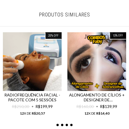
PRODUTOS SIMILARES
20
%
OFF
13
%
OFF
RADIOFREQUÊNCIA FACIAL -
ALONGAMENTO DE CÍLIOS +
PACOTE COM 5 SESSÕES
DESIGNER DE
SOBRANCELHAS
R$250,00
R$199,99
R$160,00
R$139,99
12
X DE
R$20,57
12
X DE
R$14,40